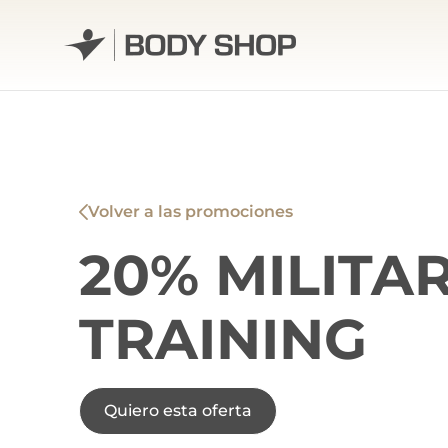
Skip
to
content
Volver a las promociones
20% MILITA
TRAINING
Quiero esta oferta