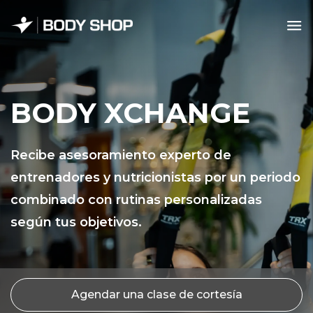
Skip
to
content
BODY XCHANGE
Recibe asesoramiento experto de
entrenadores y nutricionistas por un periodo
combinado con rutinas personalizadas
según tus objetivos.
1
2
Agendar una clase de cortesía