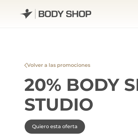
Skip
to
content
Volver a las promociones
20% BODY 
STUDIO
Quiero esta oferta