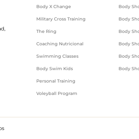
Body X Change
Body Sh
Military Cross Training
Body Sho
ad,
The Ring
Body Sh
Coaching Nutricional
Body Sho
Swimming Classes
Body Sh
Body Swim Kids
Body Sho
Personal Training
Voleyball Program
os